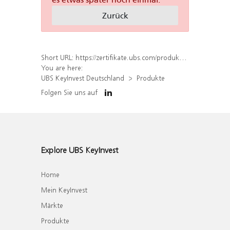
Zurück
Short URL:
https://zertifikate.ubs.com/produkt/liste?productType=Open-End-Turbo&underlyings%5B%5D=451545
You are here:
UBS KeyInvest Deutschland
Produkte
Folgen Sie uns auf
Explore UBS KeyInvest
Home
Mein KeyInvest
Märkte
Produkte