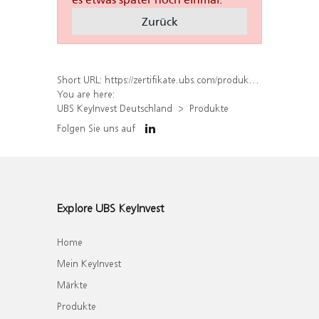
Zurück
Short URL:
https://zertifikate.ubs.com/produkt/liste?formattedDirection%5B%5D=put&productType=Open-End-Turbo&underlyings%5B%5D=526467
You are here:
UBS KeyInvest Deutschland
Produkte
Folgen Sie uns auf
Explore UBS KeyInvest
Home
Mein KeyInvest
Märkte
Produkte