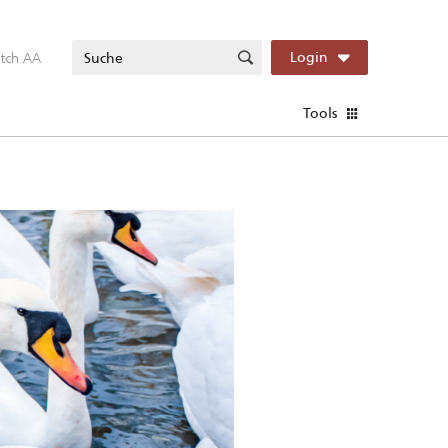
itch AA
Login
Tools