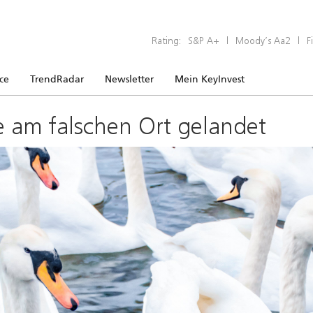
Rating:
S&P A+
|
Moody’s Aa2
|
F
ice
TrendRadar
Newsletter
Mein KeyInvest
e am falschen Ort gelandet