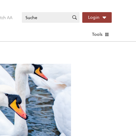
itch AA
Login
Tools