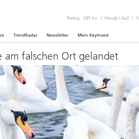
Rating:
S&P A+
|
Moody’s Aa2
|
F
ice
TrendRadar
Newsletter
Mein KeyInvest
e am falschen Ort gelandet