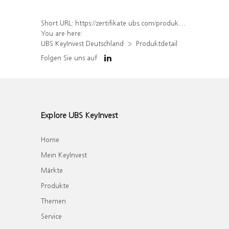
Short URL:
https://zertifikate.ubs.com/produkt/detail/index/isin/DE000WA4MAG5
You are here:
UBS KeyInvest Deutschland
Produktdetail
Folgen Sie uns auf
Explore UBS KeyInvest
Home
Mein KeyInvest
Märkte
Produkte
Themen
Service