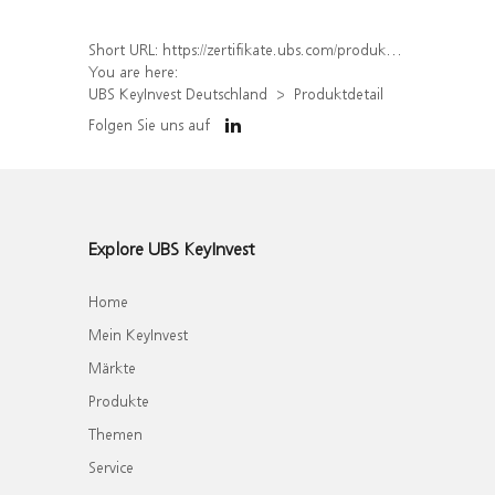
Short URL:
https://zertifikate.ubs.com/produkt/detail/index/isin/DE000WA4DFQ2
You are here:
UBS KeyInvest Deutschland
Produktdetail
Folgen Sie uns auf
Explore UBS KeyInvest
Home
Mein KeyInvest
Märkte
Produkte
Themen
Service