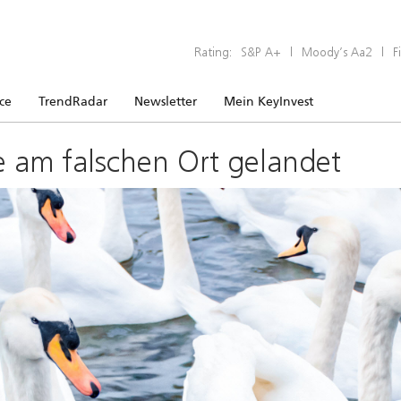
Rating:
S&P A+
|
Moody’s Aa2
|
F
ice
TrendRadar
Newsletter
Mein KeyInvest
e am falschen Ort gelandet