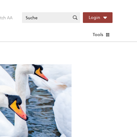
itch AA
Login
Tools