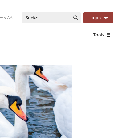
itch AA
Login
Tools