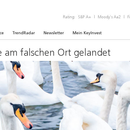
Rating:
S&P A+
|
Moody’s Aa2
|
F
ice
TrendRadar
Newsletter
Mein KeyInvest
e am falschen Ort gelandet