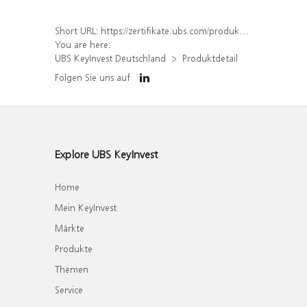
Short URL:
https://zertifikate.ubs.com/produkt/detail/index/isin/DE000WA43LU4
You are here:
UBS KeyInvest Deutschland
Produktdetail
Folgen Sie uns auf
Explore UBS KeyInvest
Home
Mein KeyInvest
Märkte
Produkte
Themen
Service