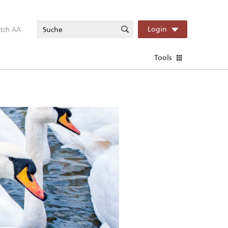
itch AA
Login
Tools