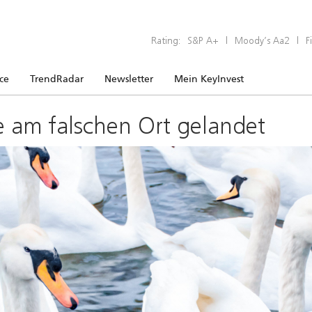
Rating:
S&P A+
|
Moody’s Aa2
|
F
ice
TrendRadar
Newsletter
Mein KeyInvest
e am falschen Ort gelandet