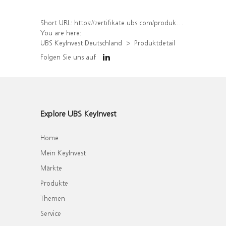
Short URL:
https://zertifikate.ubs.com/produkt/detail/index/isin/DE000WA3T2T0
You are here:
UBS KeyInvest Deutschland
Produktdetail
Folgen Sie uns auf
Explore UBS KeyInvest
Home
Mein KeyInvest
Märkte
Produkte
Themen
Service