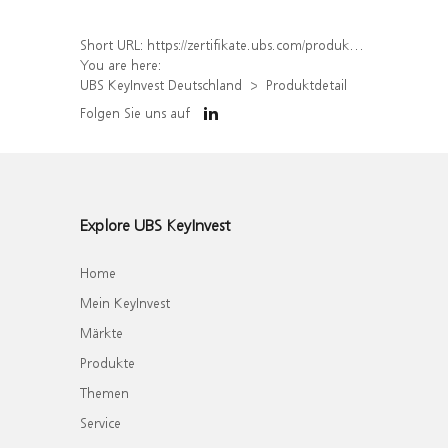
Short URL:
https://zertifikate.ubs.com/produkt/detail/index/isin/DE000WA3SR54
You are here:
UBS KeyInvest Deutschland
Produktdetail
Folgen Sie uns auf
Explore UBS KeyInvest
Home
Mein KeyInvest
Märkte
Produkte
Themen
Service