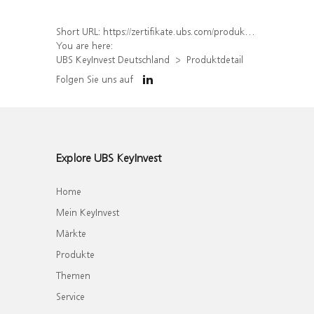
Short URL:
https://zertifikate.ubs.com/produkt/detail/index/isin/DE000WA3P1A6
You are here:
UBS KeyInvest Deutschland
Produktdetail
Folgen Sie uns auf
Explore UBS KeyInvest
Home
Mein KeyInvest
Märkte
Produkte
Themen
Service