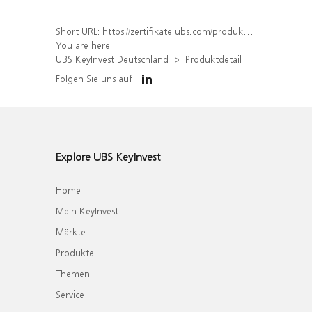
Short URL:
https://zertifikate.ubs.com/produkt/detail/index/isin/DE000WA3N4N5
You are here:
UBS KeyInvest Deutschland
Produktdetail
Folgen Sie uns auf
Explore UBS KeyInvest
Home
Mein KeyInvest
Märkte
Produkte
Themen
Service