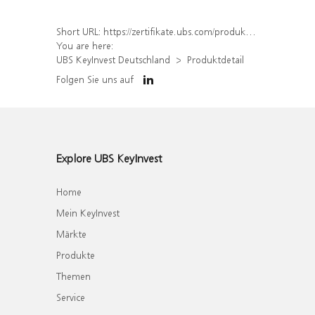
Short URL:
https://zertifikate.ubs.com/produkt/detail/index/isin/DE000WA3KQ20
You are here:
UBS KeyInvest Deutschland
Produktdetail
Folgen Sie uns auf
Explore UBS KeyInvest
Home
Mein KeyInvest
Märkte
Produkte
Themen
Service