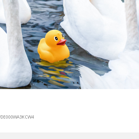
/isin/DE000WA3KCW4