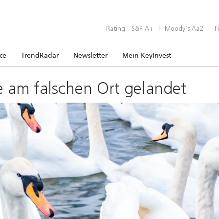
Rating:
S&P A+
|
Moody’s Aa2
|
F
ice
TrendRadar
Newsletter
Mein KeyInvest
e am falschen Ort gelandet