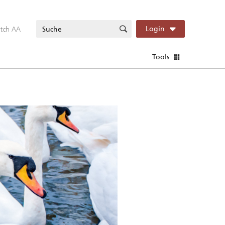
itch AA
Login
Tools