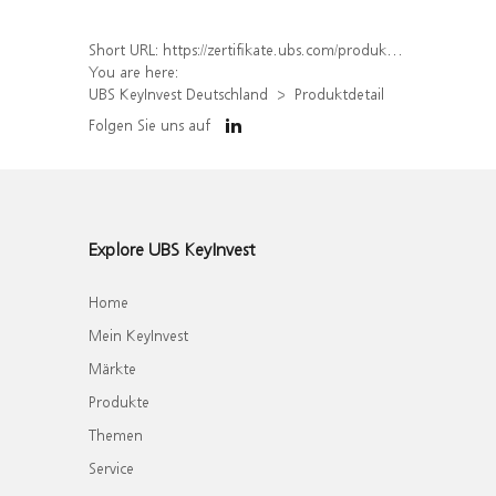
Short URL:
https://zertifikate.ubs.com/produkt/detail/index/isin/DE000WA3FUA2
You are here:
UBS KeyInvest Deutschland
Produktdetail
Folgen Sie uns auf
Explore UBS KeyInvest
Home
Mein KeyInvest
Märkte
Produkte
Themen
Service