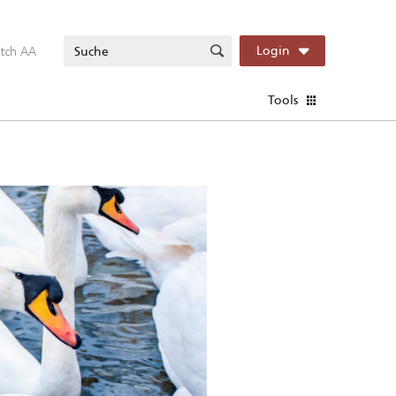
itch AA
Login
Tools