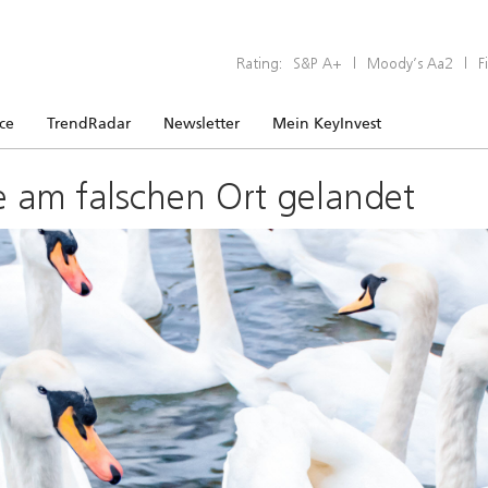
Rating:
S&P A+
|
Moody’s Aa2
|
F
ice
TrendRadar
Newsletter
Mein KeyInvest
e am falschen Ort gelandet