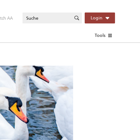
itch AA
Login
Tools