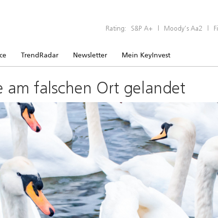
Rating:
S&P A+
|
Moody’s Aa2
|
F
ice
TrendRadar
Newsletter
Mein KeyInvest
e am falschen Ort gelandet