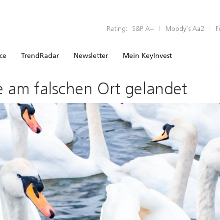
Rating:
S&P A+
|
Moody’s Aa2
|
F
ice
TrendRadar
Newsletter
Mein KeyInvest
e am falschen Ort gelandet