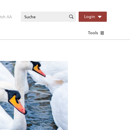
itch AA
Login
Tools