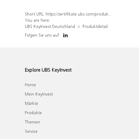
Short URL:
https://zertifikate.ubs.com/produkt/detail/index/isin/DE000WA2TA79
You are here:
UBS KeyInvest Deutschland
Produktdetail
Folgen Sie uns auf
Explore UBS KeyInvest
Home
Mein KeyInvest
Märkte
Produkte
Themen
Service