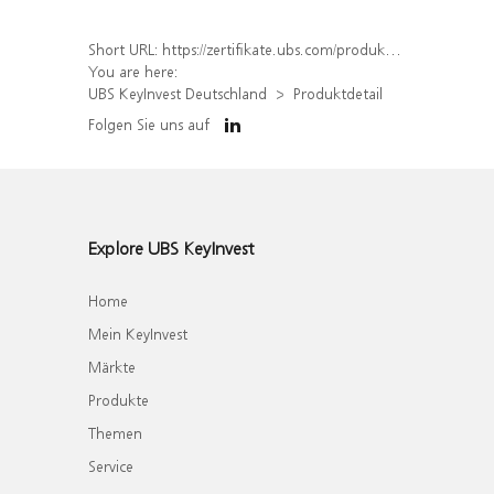
Short URL:
https://zertifikate.ubs.com/produkt/detail/index/isin/DE000WA26212
You are here:
UBS KeyInvest Deutschland
Produktdetail
Folgen Sie uns auf
Explore UBS KeyInvest
Home
Mein KeyInvest
Märkte
Produkte
Themen
Service