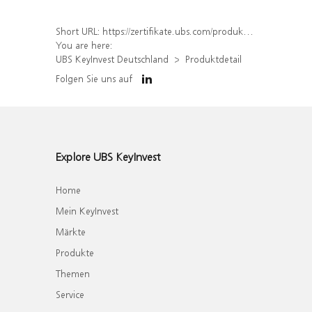
Short URL:
https://zertifikate.ubs.com/produkt/detail/index/isin/DE000WA24MK3
You are here:
UBS KeyInvest Deutschland
Produktdetail
Folgen Sie uns auf
Explore UBS KeyInvest
Home
Mein KeyInvest
Märkte
Produkte
Themen
Service