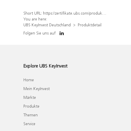
Short URL:
https://zertifikate.ubs.com/produkt/detail/index/isin/DE000WA23C11
You are here:
UBS KeyInvest Deutschland
Produktdetail
Folgen Sie uns auf
Explore UBS KeyInvest
Home
Mein KeyInvest
Märkte
Produkte
Themen
Service