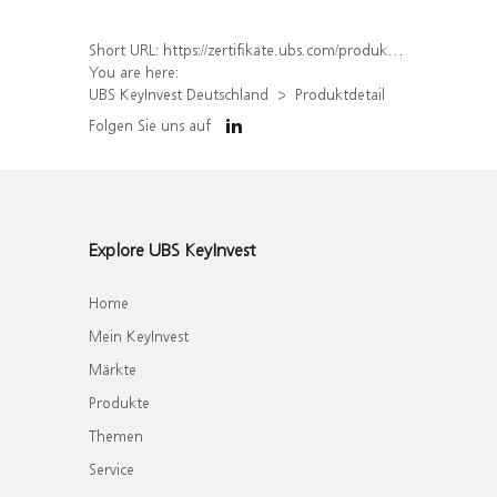
Short URL:
https://zertifikate.ubs.com/produkt/detail/index/isin/DE000WA1ZGR7
You are here:
UBS KeyInvest Deutschland
Produktdetail
Folgen Sie uns auf
Explore UBS KeyInvest
Home
Mein KeyInvest
Märkte
Produkte
Themen
Service