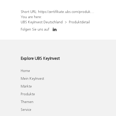
Short URL:
https://zertifikate.ubs.com/produkt/detail/index/isin/DE000WA1Y019
You are here:
UBS KeyInvest Deutschland
Produktdetail
Folgen Sie uns auf
Explore UBS KeyInvest
Home
Mein KeyInvest
Märkte
Produkte
Themen
Service