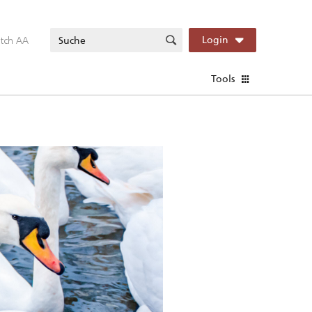
itch AA
Login
Tools