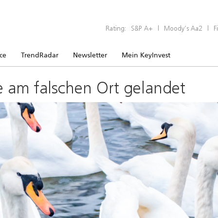
Rating:
S&P A+
|
Moody’s Aa2
|
F
ice
TrendRadar
Newsletter
Mein KeyInvest
e am falschen Ort gelandet