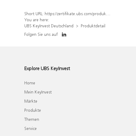
Short URL:
https://zertifikate.ubs.com/produkt/detail/index/isin/DE000UQ8FF25
You are here:
UBS KeyInvest Deutschland
Produktdetail
Folgen Sie uns auf
Explore UBS KeyInvest
Home
Mein KeyInvest
Märkte
Produkte
Themen
Service