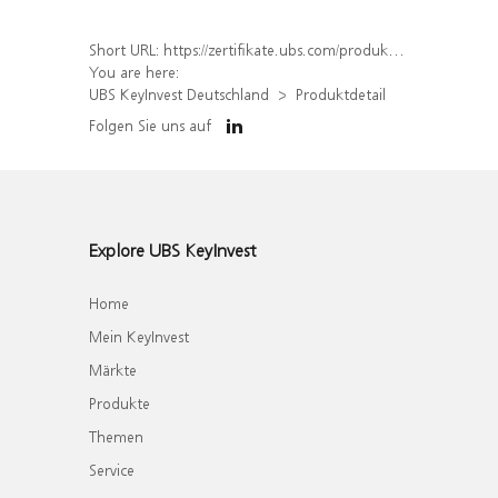
Short URL:
https://zertifikate.ubs.com/produkt/detail/index/isin/DE000UQ88FU1
You are here:
UBS KeyInvest Deutschland
Produktdetail
Folgen Sie uns auf
Explore UBS KeyInvest
Home
Mein KeyInvest
Märkte
Produkte
Themen
Service