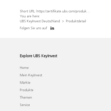
Short URL:
https://zertifikate.ubs.com/produkt/detail/index/isin/DE000UQ82G27
You are here:
UBS KeyInvest Deutschland
Produktdetail
Folgen Sie uns auf
Explore UBS KeyInvest
Home
Mein KeyInvest
Märkte
Produkte
Themen
Service