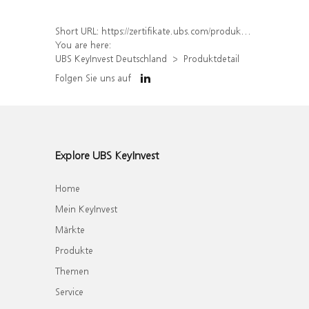
Short URL:
https://zertifikate.ubs.com/produkt/detail/index/isin/DE000UQ3XRH0
You are here:
UBS KeyInvest Deutschland
Produktdetail
Folgen Sie uns auf
Explore UBS KeyInvest
Home
Mein KeyInvest
Märkte
Produkte
Themen
Service