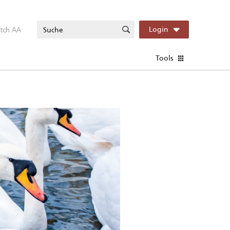
itch AA
Login
Tools