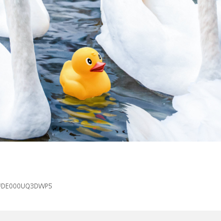
/isin/DE000UQ3DWP5