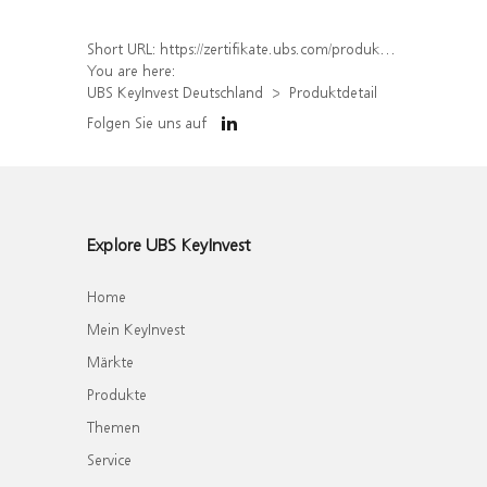
Short URL:
https://zertifikate.ubs.com/produkt/detail/index/isin/DE000UQ3C2M4
You are here:
UBS KeyInvest Deutschland
Produktdetail
Folgen Sie uns auf
Explore UBS KeyInvest
Home
Mein KeyInvest
Märkte
Produkte
Themen
Service