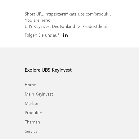
Short URL:
https://zertifikate.ubs.com/produkt/detail/index/isin/DE000UQ2Y920
You are here:
UBS KeyInvest Deutschland
Produktdetail
Folgen Sie uns auf
Explore UBS KeyInvest
Home
Mein KeyInvest
Märkte
Produkte
Themen
Service