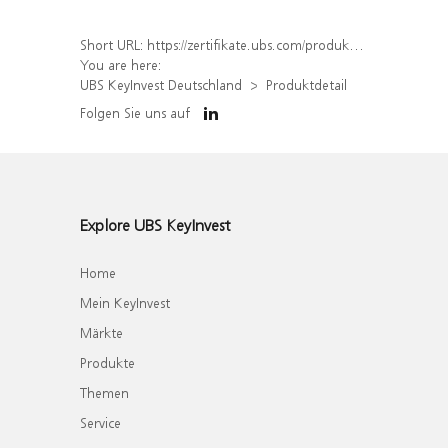
Short URL:
https://zertifikate.ubs.com/produkt/detail/index/isin/DE000UQ2WS41
You are here:
UBS KeyInvest Deutschland
Produktdetail
Folgen Sie uns auf
Explore UBS KeyInvest
Home
Mein KeyInvest
Märkte
Produkte
Themen
Service