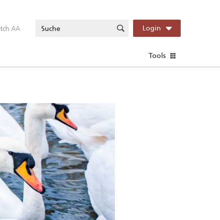
itch AA
Login
Tools