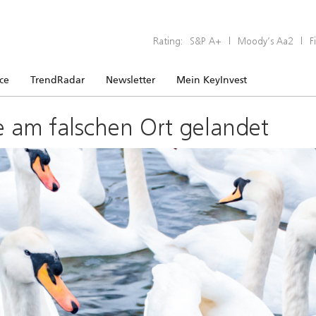
Rating:
S&P A+
|
Moody’s Aa2
|
F
ice
TrendRadar
Newsletter
Mein KeyInvest
e am falschen Ort gelandet