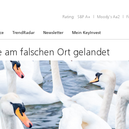
Rating:
S&P A+
|
Moody’s Aa2
|
F
ice
TrendRadar
Newsletter
Mein KeyInvest
e am falschen Ort gelandet