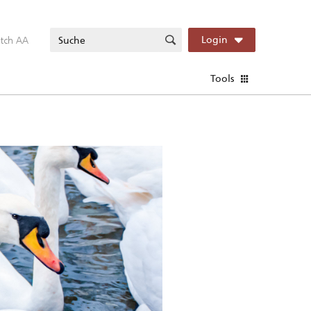
itch AA
Login
Tools