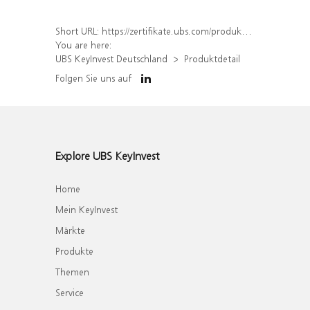
Short URL:
https://zertifikate.ubs.com/produkt/detail/index/isin/DE000UP9UPC9
You are here:
UBS KeyInvest Deutschland
Produktdetail
Folgen Sie uns auf
Explore UBS KeyInvest
Home
Mein KeyInvest
Märkte
Produkte
Themen
Service