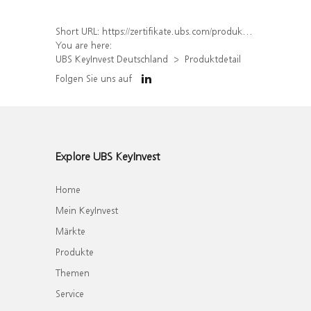
Short URL:
https://zertifikate.ubs.com/produkt/detail/index/isin/DE000UP5D3Q2
You are here:
UBS KeyInvest Deutschland
Produktdetail
Folgen Sie uns auf
Explore UBS KeyInvest
Home
Mein KeyInvest
Märkte
Produkte
Themen
Service