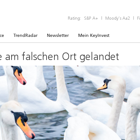
Rating:
S&P A+
|
Moody’s Aa2
|
F
ice
TrendRadar
Newsletter
Mein KeyInvest
e am falschen Ort gelandet