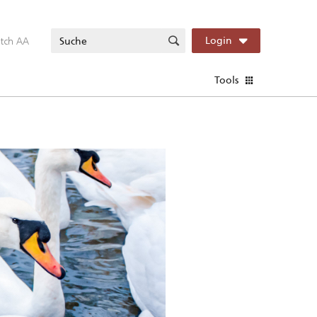
itch AA
Login
Tools