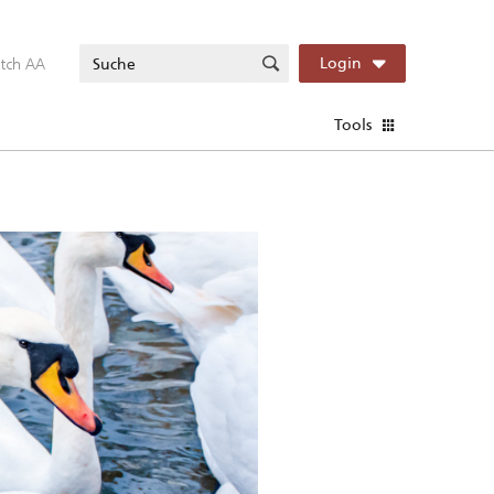
itch AA
Login
Tools