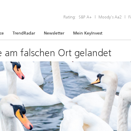
Rating:
S&P A+
|
Moody’s Aa2
|
F
ice
TrendRadar
Newsletter
Mein KeyInvest
e am falschen Ort gelandet