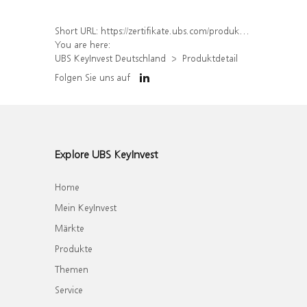
Short URL:
https://zertifikate.ubs.com/produkt/detail/index/isin/DE000UK680R6
You are here:
UBS KeyInvest Deutschland
Produktdetail
Folgen Sie uns auf
Explore UBS KeyInvest
Home
Mein KeyInvest
Märkte
Produkte
Themen
Service