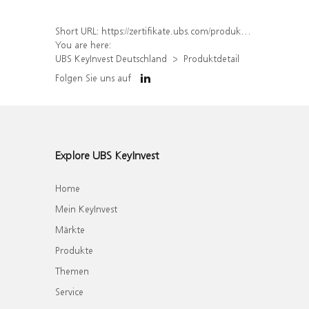
Short URL:
https://zertifikate.ubs.com/produkt/detail/index/isin/DE000UJ26FQ4
You are here:
UBS KeyInvest Deutschland
Produktdetail
Folgen Sie uns auf
Explore UBS KeyInvest
Home
Mein KeyInvest
Märkte
Produkte
Themen
Service