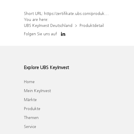
Short URL:
https://zertifikate.ubs.com/produkt/detail/index/isin/DE000UJ1PST2
You are here:
UBS KeyInvest Deutschland
Produktdetail
Folgen Sie uns auf
Explore UBS KeyInvest
Home
Mein KeyInvest
Märkte
Produkte
Themen
Service