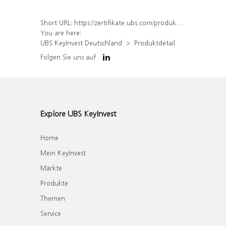
Short URL:
https://zertifikate.ubs.com/produkt/detail/index/isin/DE000UH7VSJ0
You are here:
UBS KeyInvest Deutschland
Produktdetail
Folgen Sie uns auf
Explore UBS KeyInvest
Home
Mein KeyInvest
Märkte
Produkte
Themen
Service