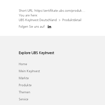
Short URL:
https://zertifikate.ubs.com/produkt/detail/index/isin/DE000UH6EEJ8
You are here:
UBS KeyInvest Deutschland
Produktdetail
Folgen Sie uns auf
Explore UBS KeyInvest
Home
Mein KeyInvest
Märkte
Produkte
Themen
Service