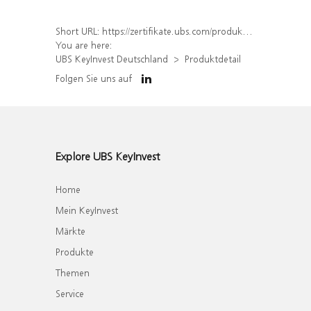
Short URL:
https://zertifikate.ubs.com/produkt/detail/index/isin/DE000UH5H3X1
You are here:
UBS KeyInvest Deutschland
Produktdetail
Folgen Sie uns auf
Explore UBS KeyInvest
Home
Mein KeyInvest
Märkte
Produkte
Themen
Service