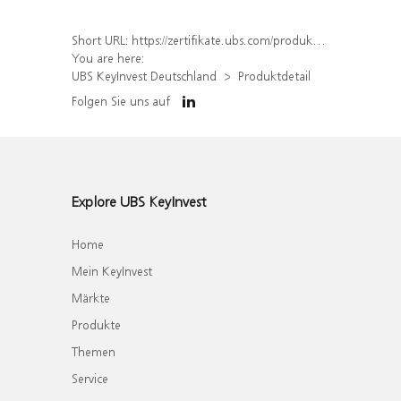
Short URL:
https://zertifikate.ubs.com/produkt/detail/index/isin/DE000UH3PW00
You are here:
UBS KeyInvest Deutschland
Produktdetail
Folgen Sie uns auf
Explore UBS KeyInvest
Home
Mein KeyInvest
Märkte
Produkte
Themen
Service