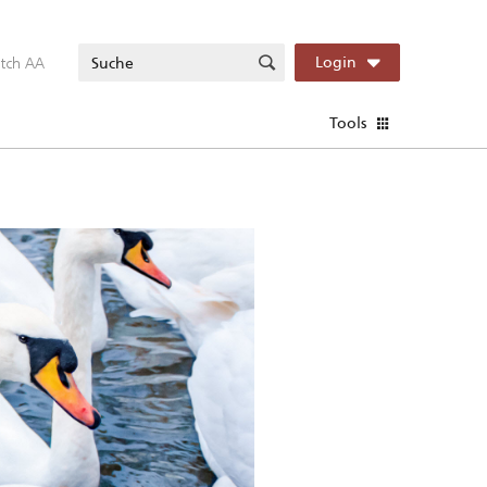
itch AA
Login
Tools