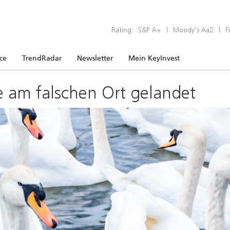
Rating:
S&P A+
|
Moody’s Aa2
|
F
ice
TrendRadar
Newsletter
Mein KeyInvest
e am falschen Ort gelandet