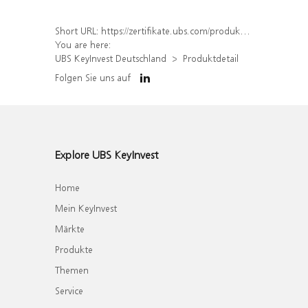
Short URL:
https://zertifikate.ubs.com/produkt/detail/index/isin/DE000UH2Y9K7
You are here:
UBS KeyInvest Deutschland
Produktdetail
Folgen Sie uns auf
Explore UBS KeyInvest
Home
Mein KeyInvest
Märkte
Produkte
Themen
Service